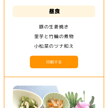
昼食
豚の生姜焼き
里芋と竹輪の煮物
小松菜のツナ和え
印刷する