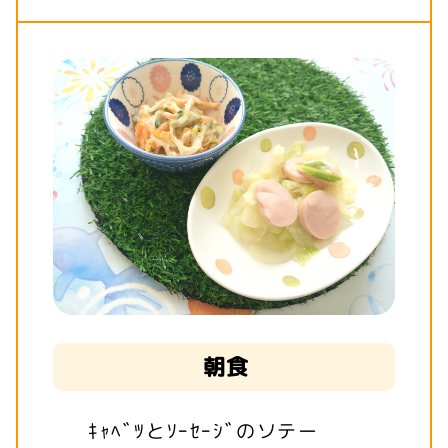
朝食
ｷｬﾍﾞﾂとｿｰｾｰｼﾞのソテー