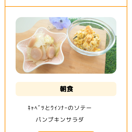
朝食
ｷｬﾍﾞﾂとｳｲﾝﾅｰのソテー
パンプキンサラダ