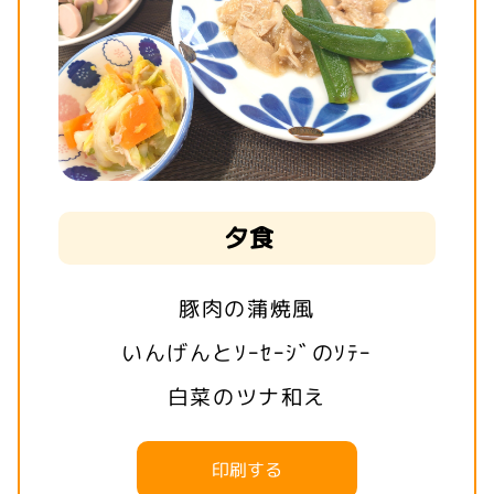
夕食
豚肉の蒲焼風
いんげんとｿｰｾｰｼﾞのｿﾃｰ
白菜のツナ和え
印刷する