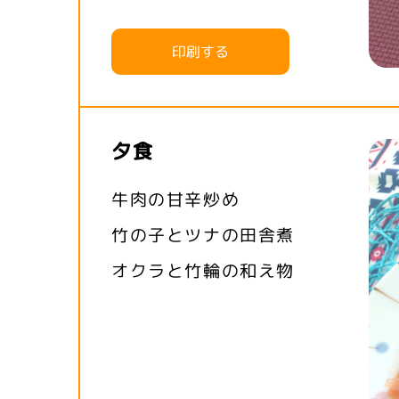
印刷する
夕食
牛肉の甘辛炒め
竹の子とツナの田舎煮
オクラと竹輪の和え物