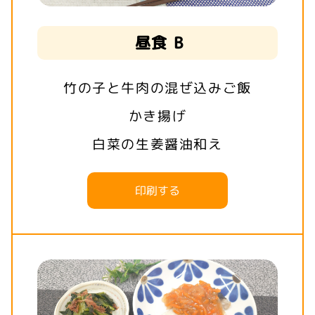
昼食 B
竹の子と牛肉の混ぜ込みご飯
かき揚げ
白菜の生姜醤油和え
印刷する