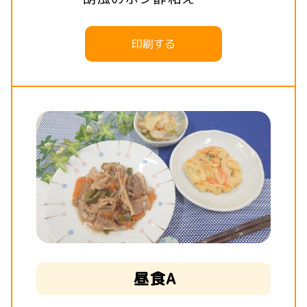
印刷する
昼食A