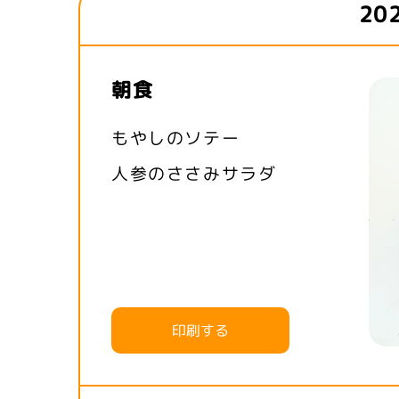
20
朝食
もやしのソテー
人参のささみサラダ
印刷する