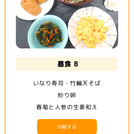
昼食 B
いなり寿司・竹輪天そば
炒り卵
春菊と人参の生姜和え
印刷する