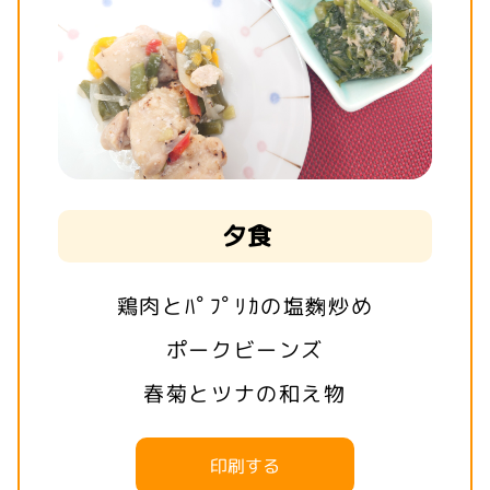
夕食
鶏肉とﾊﾟﾌﾟﾘｶの塩麴炒め
ポークビーンズ
春菊とツナの和え物
印刷する