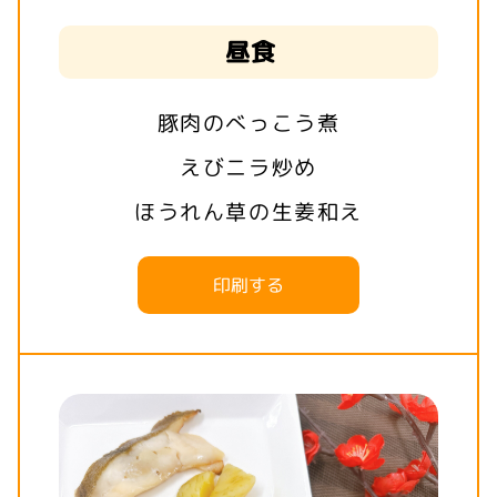
昼食
豚肉のべっこう煮
えびニラ炒め
ほうれん草の生姜和え
印刷する