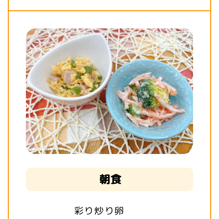
朝食
彩り炒り卵