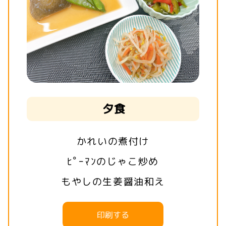
夕食
かれいの煮付け
ﾋﾟｰﾏﾝのじゃこ炒め
もやしの生姜醤油和え
印刷する