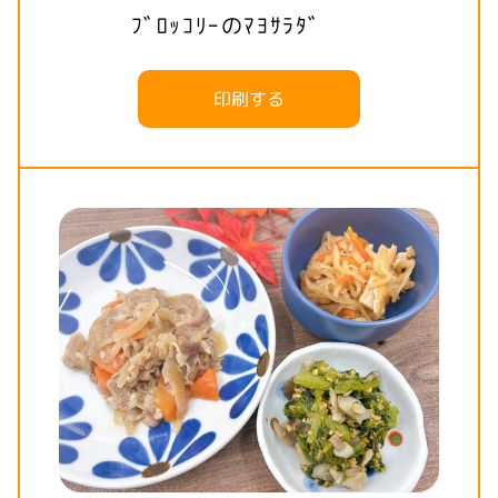
ﾌﾞﾛｯｺﾘｰのﾏﾖｻﾗﾀﾞ
印刷する