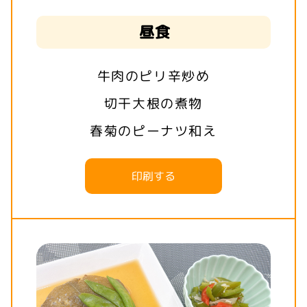
昼食
牛肉のピリ辛炒め
切干大根の煮物
春菊のピーナツ和え
印刷する