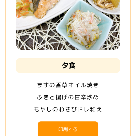
夕食
ますの香草オイル焼き
ふきと揚げの甘辛炒め
もやしのわさびドレ和え
印刷する