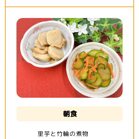
朝食
里芋と竹輪の煮物