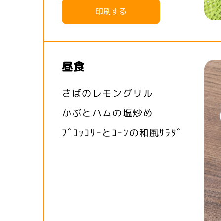
印刷する
昼食
さばのレモングリル
かぶとハムの塩炒め
ﾌﾞﾛｯｺﾘｰとｺｰﾝの和風ｻﾗﾀﾞ