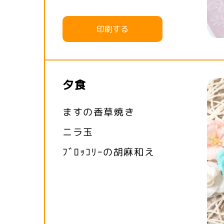
印刷する
夕食
ますの香草焼き
ニラ玉
ﾌﾞﾛｯｺﾘｰの胡麻和え