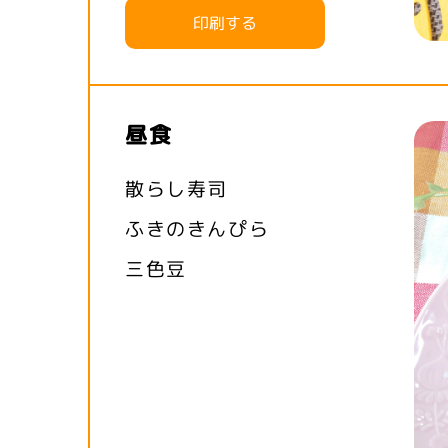
印刷する
昼食
散らし寿司
ふきのきんぴら
三色豆