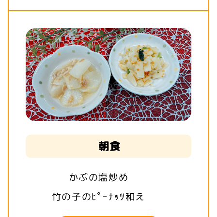
朝食
かぶの塩炒め
竹の子のﾋﾟｰﾅｯﾂ和え