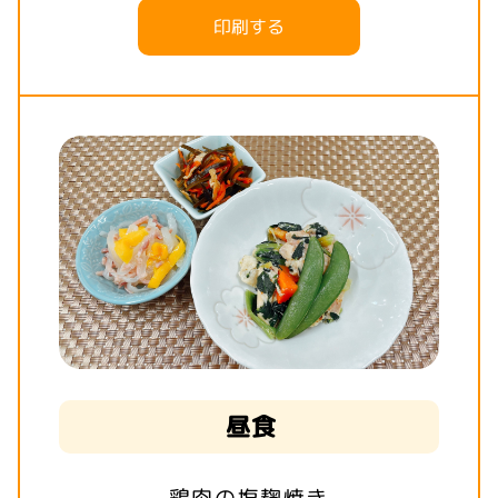
印刷する
昼食
鶏肉の塩麹焼き