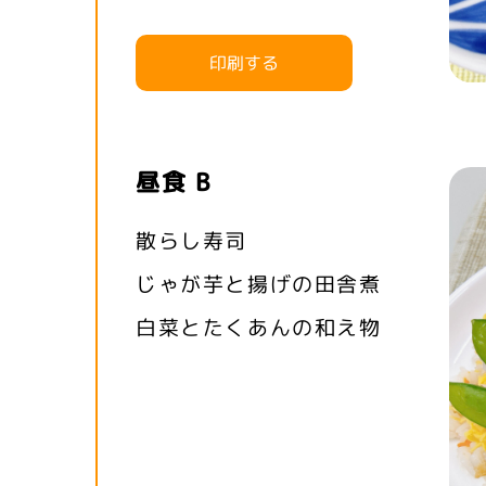
印刷する
昼食 B
散らし寿司
じゃが芋と揚げの田舎煮
白菜とたくあんの和え物