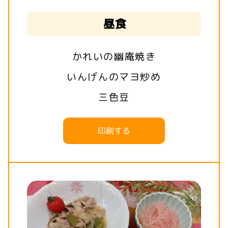
昼食
かれいの幽庵焼き
いんげんのマヨ炒め
三色豆
印刷する