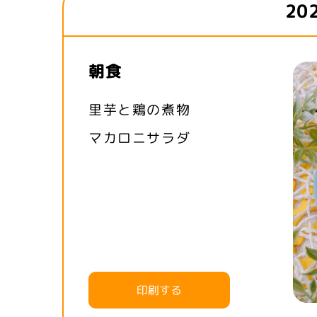
20
朝食
里芋と鶏の煮物
マカロニサラダ
印刷する