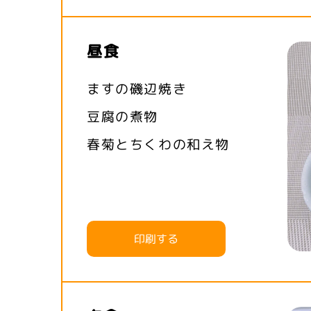
昼食
ますの磯辺焼き
豆腐の煮物
春菊とちくわの和え物
印刷する