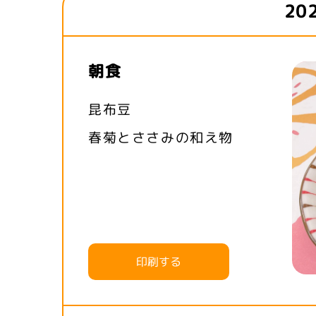
20
朝食
昆布豆
春菊とささみの和え物
印刷する