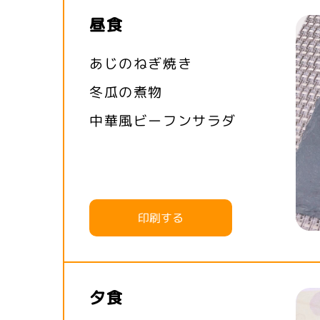
昼食
あじのねぎ焼き
冬瓜の煮物
中華風ビーフンサラダ
印刷する
夕食