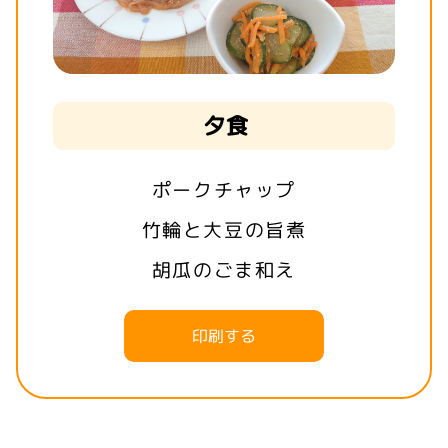
夕食
ポークチャップ
竹輪と大豆の旨煮
胡瓜のごま和え
印刷する